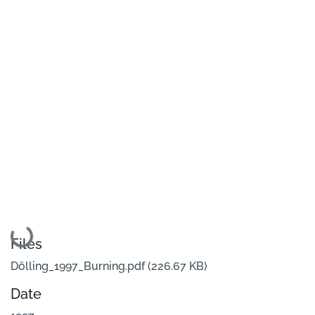
Loading...
Files
Dölling_1997_Burning.pdf
(226.67 KB)
Date