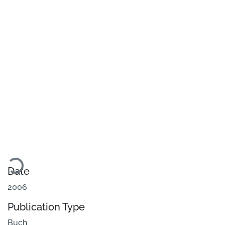
oading...
Date
2006
Publication Type
Buch