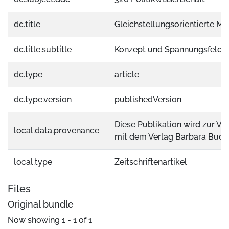
dc.title
Gleichstellungsorientierte Mä
dc.title.subtitle
Konzept und Spannungsfelder.
dc.type
article
dc.type.version
publishedVersion
Diese Publikation wird zur Ve
local.data.provenance
mit dem Verlag Barbara Budri
local.type
Zeitschriftenartikel
Files
Original bundle
Now showing
1 - 1 of 1