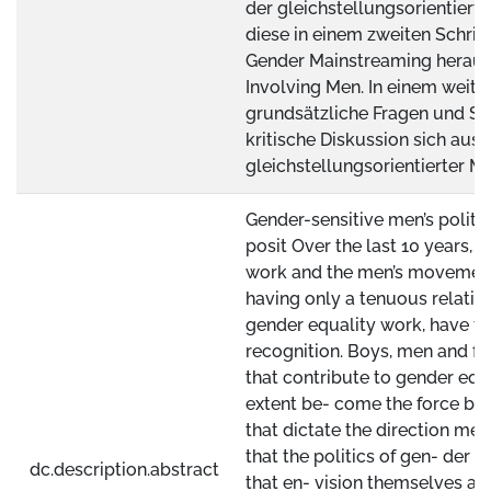
der gleichstellungsorientiert
diese in einem zweiten Schri
Gender Mainstreaming heraus
Involving Men. In einem weite
grundsätzliche Fragen und Sp
kritische Diskussion sich aus 
gleichstellungsorientierter M
Gender-sensitive men’s politi
posit Over the last 10 years, 
work and the men’s movement
having only a tenuous relatio
gender equality work, have fo
recognition. Boys, men and fat
that contribute to gender equ
extent be- come the force beh
that dictate the direction men’s
that the politics of gen- der 
dc.description.abstract
that en- vision themselves as 