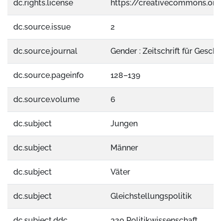
dc.rights.license
https://creativecommons.org
dc.source.issue
2
dc.source.journal
Gender : Zeitschrift für Gesch
dc.source.pageinfo
128–139
dc.source.volume
6
dc.subject
Jungen
dc.subject
Männer
dc.subject
Väter
dc.subject
Gleichstellungspolitik
dc.subject.ddc
320 Politikwissenschaft