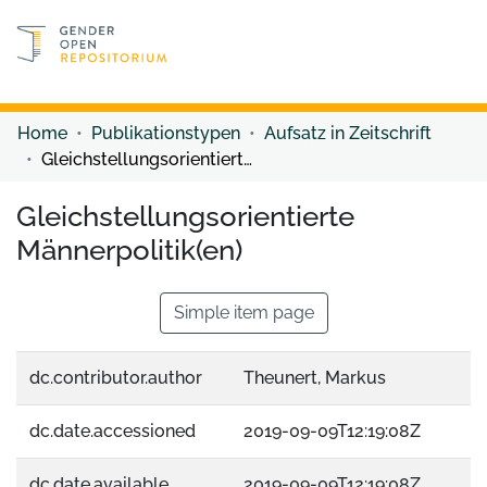
Discover content
Discover content
Home
Publikationstypen
Aufsatz in Zeitschrift
Gleichstellungsorientierte Männerpolitik(en)
Gleichstellungsorientierte
Männerpolitik(en)
Simple item page
dc.contributor.author
Theunert, Markus
dc.date.accessioned
2019-09-09T12:19:08Z
dc.date.available
2019-09-09T12:19:08Z