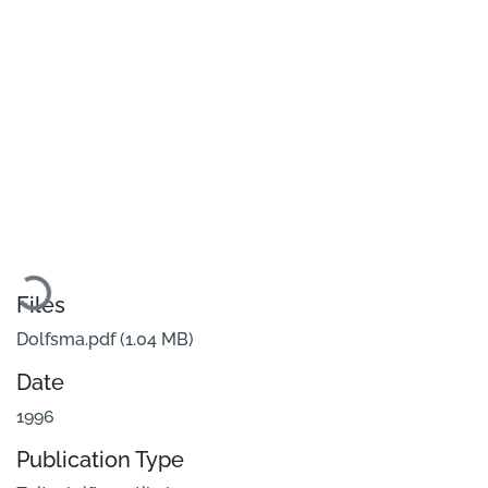
oading...
Files
Dolfsma.pdf
(1.04 MB)
Date
1996
Publication Type