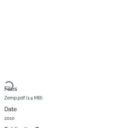
oading...
Files
Zemp.pdf
(1.4 MB)
Date
2010