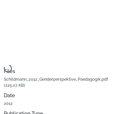
Loading...
Files
Schildmann_2012_Genderperspektive_Paedagogik.pdf
(225.07 KB)
Date
2012
Publication Type