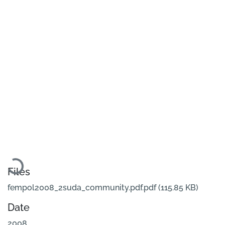
Loading...
Files
fempol2008_2suda_community.pdf.pdf
(115.85 KB)
Date
2008