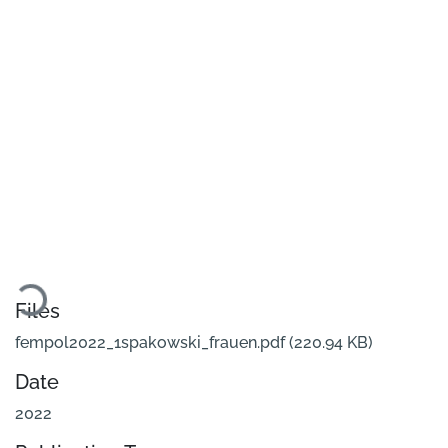
oading...
Files
fempol2022_1spakowski_frauen.pdf
(220.94 KB)
Date
2022