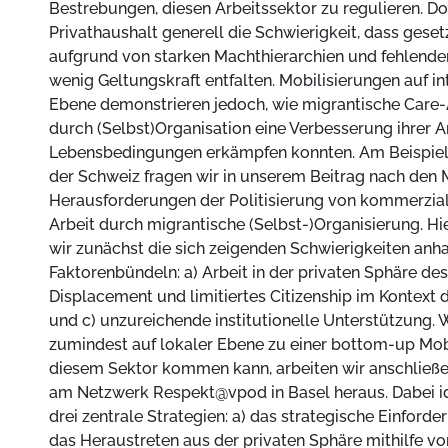
Bestrebungen, diesen Arbeitssektor zu regulieren. Do
Privathaushalt generell die Schwierigkeit, dass gese
aufgrund von starken Machthierarchien und fehlender
wenig Geltungskraft entfalten. Mobilisierungen auf in
Ebene demonstrieren jedoch, wie migrantische Care-
durch (Selbst)Organisation eine Verbesserung ihrer A
Lebensbedingungen erkämpfen konnten. Am Beispiel
der Schweiz fragen wir in unserem Beitrag nach den 
Herausforderungen der Politisierung von kommerziali
Arbeit durch migrantische (Selbst-)Organisierung. Hier
wir zunächst die sich zeigenden Schwierigkeiten anh
Faktorenbündeln: a) Arbeit in der privaten Sphäre des
Displacement und limitiertes Citizenship im Kontext 
und c) unzureichende institutionelle Unterstützung. 
zumindest auf lokaler Ebene zu einer bottom-up Mobi
diesem Sektor kommen kann, arbeiten wir anschließ
am Netzwerk Respekt@vpod in Basel heraus. Dabei ide
drei zentrale Strategien: a) das strategische Einford
das Heraustreten aus der privaten Sphäre mithilfe vo