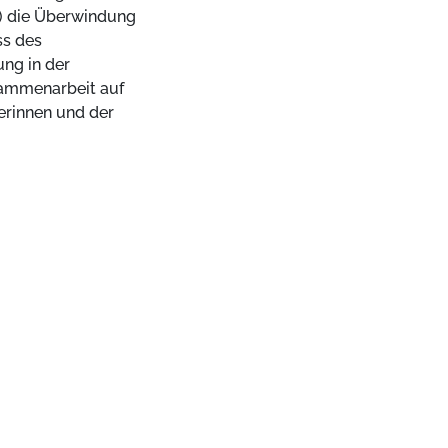
b) die Überwindung
ss des
ung in der
ammenarbeit auf
erinnen und der