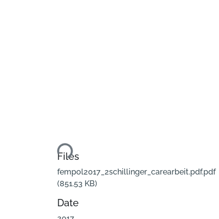
Loading...
Files
fempol2017_2schillinger_carearbeit.pdf.pdf
(851.53 KB)
Date
2017