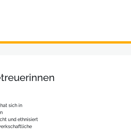
etreuerinnen
at sich in
in
cht und ethnisiert
werkschaftliche