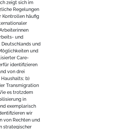
ch zeigt sich im
tzliche Regelungen
 Kontrollen häufig
ternationaler
Arbeiterinnen
rbeits- und
 Deutschlands und
Möglichkeiten und
sierter Care-
für identifizieren
and von drei
 Haushalts; b)
der Transmigration
Wie es trotzdem
lisierung in
end exemplarisch
ntifizieren wir
ern von Rechten und
n strategischer