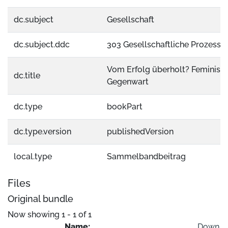
dc.subject
Gesellschaft
dc.subject.ddc
303 Gesellschaftliche Prozesse
Vom Erfolg überholt? Feminist
dc.title
Gegenwart
dc.type
bookPart
dc.type.version
publishedVersion
local.type
Sammelbandbeitrag
Files
Original bundle
Now showing
1 - 1 of 1
Name:
Down