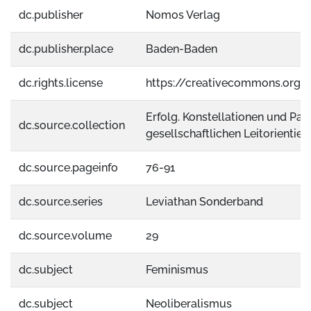
dc.publisher
Nomos Verlag
dc.publisher.place
Baden-Baden
dc.rights.license
https://creativecommons.org/
Erfolg. Konstellationen und Par
dc.source.collection
gesellschaftlichen Leitorientie
dc.source.pageinfo
76-91
dc.source.series
Leviathan Sonderband
dc.source.volume
29
dc.subject
Feminismus
dc.subject
Neoliberalismus