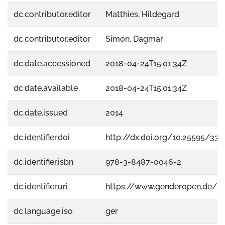
dc.contributor.editor
Matthies, Hildegard
dc.contributor.editor
Simon, Dagmar
dc.date.accessioned
2018-04-24T15:01:34Z
dc.date.available
2018-04-24T15:01:34Z
dc.date.issued
2014
dc.identifier.doi
http://dx.doi.org/10.25595/332
dc.identifier.isbn
978-3-8487-0046-2
dc.identifier.uri
https://www.genderopen.de/2
dc.language.iso
ger