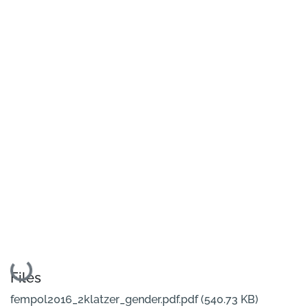
Loading...
Files
fempol2016_2klatzer_gender.pdf.pdf
(540.73 KB)