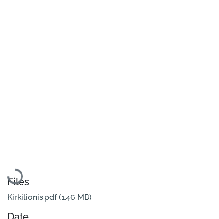
Loading...
Files
Kirkilionis.pdf
(1.46 MB)
Date