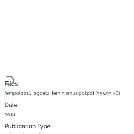
Loading...
Files
fempol2016_2goetz_feminismus.pdf.pdf
(355.99 KB)
Date
2016
Publication Type