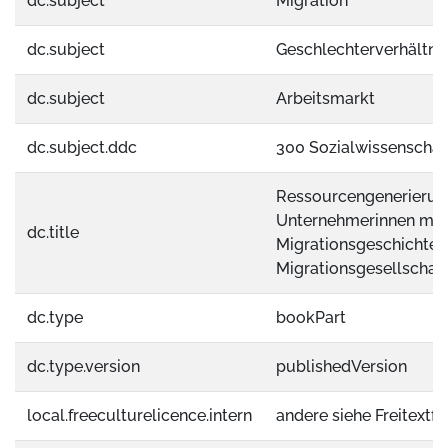
dc.subject
Migration
dc.subject
Geschlechterverhältni
dc.subject
Arbeitsmarkt
dc.subject.ddc
300 Sozialwissenschaf
Ressourcengenerierun
Unternehmerinnen mit
dc.title
Migrationsgeschichte –
Migrationsgesellschaft
dc.type
bookPart
dc.type.version
publishedVersion
local.freeculturelicence.intern
andere siehe Freitextfe