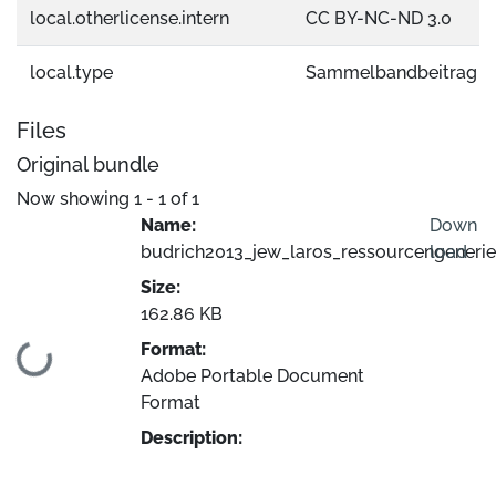
local.otherlicense.intern
CC BY-NC-ND 3.0
local.type
Sammelbandbeitrag
Files
Original bundle
Now showing
1 - 1 of 1
Name:
Down
budrich2013_jew_laros_ressourcengenerie
load
Size:
162.86 KB
Format:
Loading...
Adobe Portable Document
Format
Description: