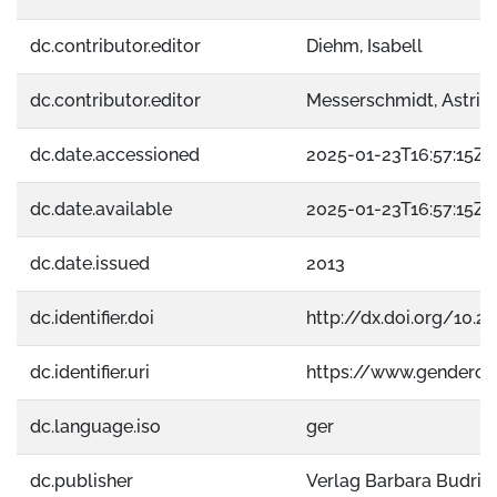
dc.contributor.editor
Diehm, Isabell
dc.contributor.editor
Messerschmidt, Astrid
dc.date.accessioned
2025-01-23T16:57:15Z
dc.date.available
2025-01-23T16:57:15Z
dc.date.issued
2013
dc.identifier.doi
http://dx.doi.org/10.
dc.identifier.uri
https://www.gendero
dc.language.iso
ger
dc.publisher
Verlag Barbara Budric