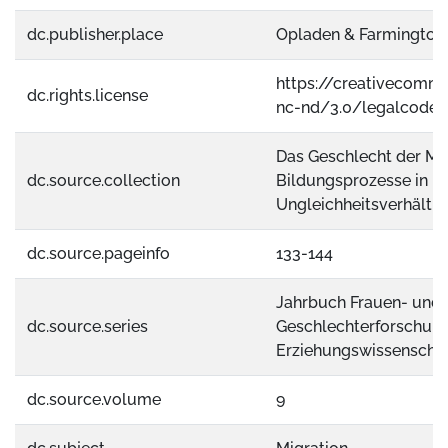
dc.publisher.place
Opladen & Farmington 
https://creativecomm
dc.rights.license
nc-nd/3.0/legalcode.
Das Geschlecht der Mig
dc.source.collection
Bildungsprozesse in
Ungleichheitsverhältni
dc.source.pageinfo
133-144
Jahrbuch Frauen- und
dc.source.series
Geschlechterforschung
Erziehungswissenschaf
dc.source.volume
9