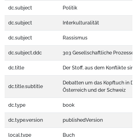
dc.subject
Politik
dc.subject
Interkulturalität
dc.subject
Rassismus
dc.subject.ddc
303 Gesellschaftliche Prozesse
dc.title
Der Stoff, aus dem Konflikte sind
Debatten um das Kopftuch in De
dc.title.subtitle
Österreich und der Schweiz
dc.type
book
dc.type.version
publishedVersion
local.type
Buch