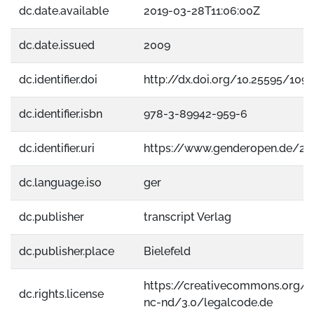
dc.date.available
2019-03-28T11:06:00Z
dc.date.issued
2009
dc.identifier.doi
http://dx.doi.org/10.25595/1091
dc.identifier.isbn
978-3-89942-959-6
dc.identifier.uri
https://www.genderopen.de/25
dc.language.iso
ger
dc.publisher
transcript Verlag
dc.publisher.place
Bielefeld
https://creativecommons.org/l
dc.rights.license
nc-nd/3.0/legalcode.de