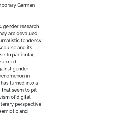
emporary German
s, gender research
hey are devalued
ournalistic tendency
scourse and its
. In particular,
e armed
gainst gender
phenomenon in
has turned into a
 that seem to pit
ism of digital
literary perspective
 semiotic and