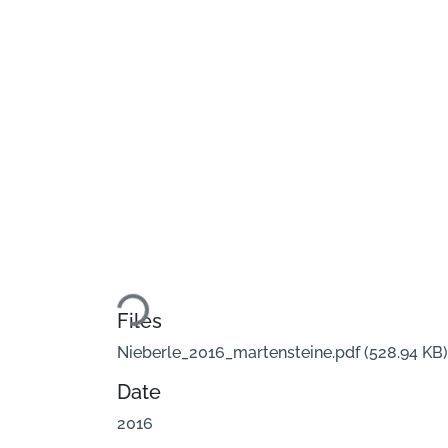
Loading...
Files
Nieberle_2016_martensteine.pdf
(528.94 KB)
Date
2016