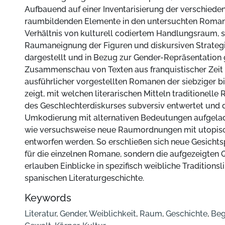
Aufbauend auf einer Inventarisierung der verschied
raumbildenden Elemente in den untersuchten Roman
Verhältnis von kulturell codiertem Handlungsraum, s
Raumaneignung der Figuren und diskursiven Strateg
dargestellt und in Bezug zur Gender-Repräsentation g
Zusammenschau von Texten aus franquistischer Zeit 
ausführlicher vorgestellten Romanen der siebziger b
zeigt, mit welchen literarischen Mitteln traditionel
des Geschlechterdiskurses subversiv entwertet und 
Umkodierung mit alternativen Bedeutungen aufgela
wie versuchsweise neue Raumordnungen mit utopis
entworfen werden. So erschließen sich neue Gesichts
für die einzelnen Romane, sondern die aufgezeigten
erlauben Einblicke in spezifisch weibliche Traditionsl
spanischen Literaturgeschichte.
Keywords
Literatur
,
Gender
,
Weiblichkeit
,
Raum
,
Geschichte
,
Beg