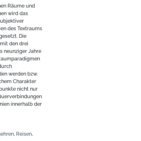
enen Räume und
en wird das
ubjektiver
ien des Textraums
esetzt. Die
mit den drei
is neunziger Jahre
le Raumparadigmen
durch
den werden bzw.
chem Charakter
punkte nicht nur
 Querverbindungen
inien innerhalb der
ehren
,
Reisen
,