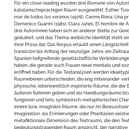
Für ein close reading wurden drei Romane von Auto
katalanischsprachigen Raum ausgewählt: Esther Tus
mar de todos los veranos (1978), Carme Riera, Una p
Domenico Guarini (1981), Clara Janés, El hombre de Ad
drei Autorinnen haben sich an anderer Stelle zur Ge
geäußert, und das Thema weibliche Identität stellt ei
ihrer Prosa dar. Das Korpus erlaubt einen Längsschnit
transición bis Anfang der neunziger Jahre, ein Zeitrau
Spanien tiefgreifende gesellschaftliche Veränderung
haben, die gerade auch Frauen neue mentale und so
eröffnet haben. Für die Textanalysen werden idealtypi
Raumebenen unterschieden, die eng miteinander verkn
physische, lebensweltlich inspirierte Räume, die der 
äußeren Rahmen geben und als Handlungsräume bzw
fungieren und teils symbolisch-metaphorischen Char
innere bzw. imaginäre Räume, die nur im Bewusstsein
Imagination, als Erinnerungen oder Phantasien existier
metafiktionale Dimension des Textraums, die den Text
bedeutungstragenden Raum anspricht, der narrative 