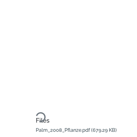
Loading...
Files
Palm_2008_Pflanze.pdf
(679.29 KB)