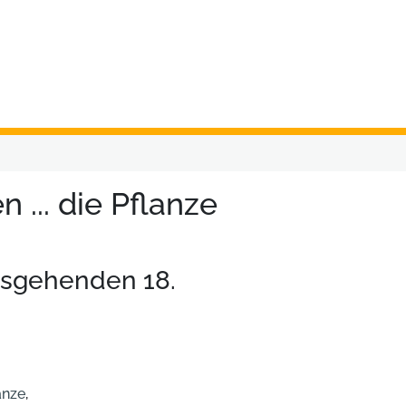
 ... die Pflanze
usgehenden 18.
anze
,