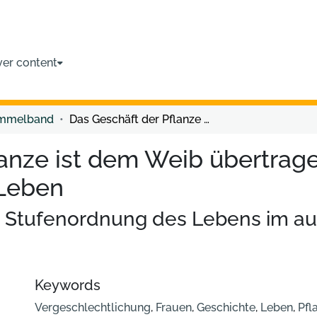
ver content
ammelband
Das Geschäft der Pflanze ist dem Weib übertragen ... die Pflanze selbst hat aber kein Leben
anze ist dem Weib übertragen
 Leben
n Stufenordnung des Lebens im a
Keywords
Vergeschlechtlichung
,
Frauen
,
Geschichte
,
Leben
,
Pfl