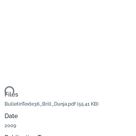
ading...
Files
BulletinTexte36_Brill_Dunja.pdf
(55.41 KB)
Date
2009