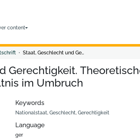
ver content
tschrift
Staat, Geschlecht und Gerechtigkeit. Theoretische Annäherungen an ein Spannungsverhältnis im Umbruch
nd Gerechtigkeit. Theoretis
ltnis im Umbruch
Keywords
Nationalstaat
,
Geschlecht
,
Gerechtigkeit
Language
ger