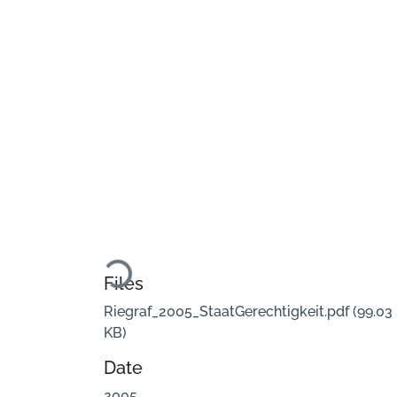
Loading...
Files
Riegraf_2005_StaatGerechtigkeit.pdf
(99.03
KB)
Date
2005