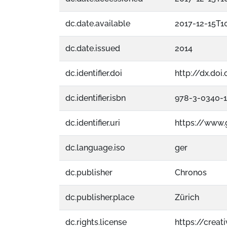
dc.date.available
2017-12-15T10
dc.date.issued
2014
dc.identifier.doi
http://dx.doi
dc.identifier.isbn
978-3-0340-
dc.identifier.uri
https://www
dc.language.iso
ger
dc.publisher
Chronos
dc.publisher.place
Zürich
dc.rights.license
https://crea