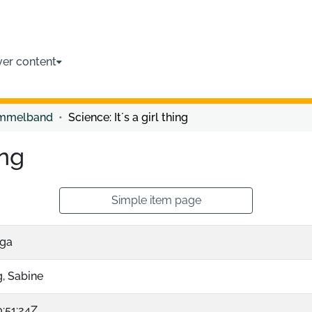
ver content
ammelband
Science: It´s a girl thing
ing
Simple item page
lga
, Sabine
:51:24Z