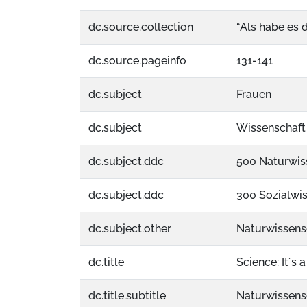
dc.source.collection
“Als habe es 
dc.source.pageinfo
131-141
dc.subject
Frauen
dc.subject
Wissenschaft
dc.subject.ddc
500 Naturwis
dc.subject.ddc
300 Sozialwi
dc.subject.other
Naturwissens
dc.title
Science: It´s a
dc.title.subtitle
Naturwissensc