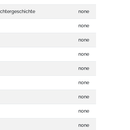
echtergeschichte
none
none
none
none
none
none
none
none
none