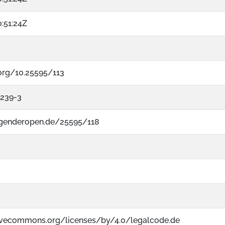
:51:24Z
.org/10.25595/113
1239-3
.genderopen.de/25595/118
tivecommons.org/licenses/by/4.0/legalcode.de