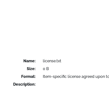
Name:
license.txt
Size:
0 B
Format:
Item-specific license agreed upon t
Description: