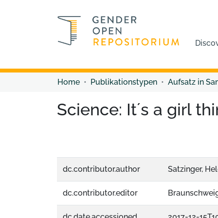
Disco
Home
Publikationstypen
Aufsatz in S
Science: It´s a girl th
dc.contributor.author
Satzinger, He
dc.contributor.editor
Braunschweig
dc.date.accessioned
2017-12-15T10