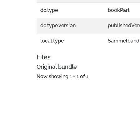
dc.type
bookPart
dc.type.version
publishedVer
local.type
Sammelbandb
Files
Original bundle
Now showing
1 - 1 of 1