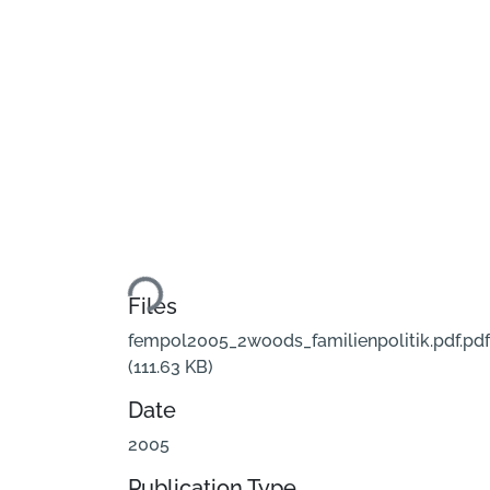
Loading...
Files
fempol2005_2woods_familienpolitik.pdf.pdf
(111.63 KB)
Date
2005
Publication Type