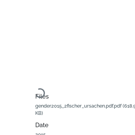
Loading...
Files
gender2015_2fischer_ursachen.pdf.pdf
(618.
KB)
Date
2015