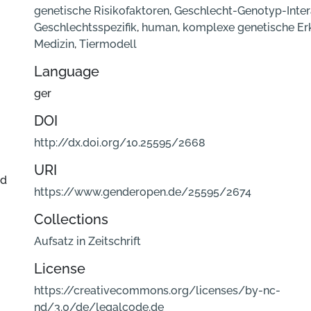
genetische Risikofaktoren
,
Geschlecht-Genotyp-Inter
Geschlechtsspezifik
,
human
,
komplexe genetische E
Medizin
,
Tiermodell
Language
ger
DOI
http://dx.doi.org/10.25595/2668
URI
nd
https://www.genderopen.de/25595/2674
Collections
Aufsatz in Zeitschrift
License
https://creativecommons.org/licenses/by-nc-
nd/3.0/de/legalcode.de