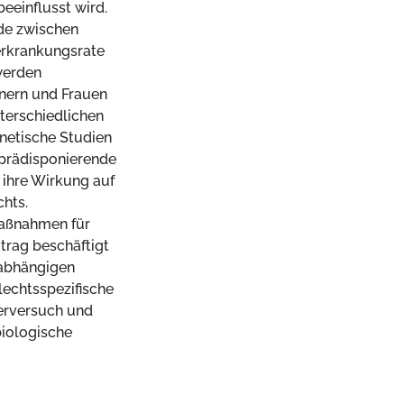
eeinflusst wird.
ede zwischen
erkrankungsrate
werden
nnern und Frauen
terschiedlichen
enetische Studien
 prädisponierende
 ihre Wirkung auf
chts.
maßnahmen für
trag beschäftigt
rabhängigen
lechtsspezifische
erversuch und
iologische