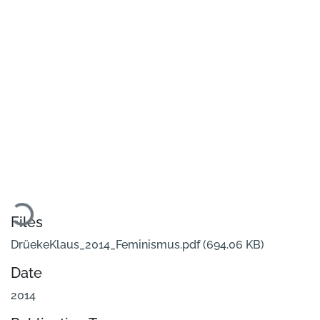
Loading...
Files
DrüekeKlaus_2014_Feminismus.pdf
(694.06 KB)
Date
2014