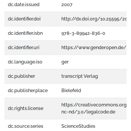
dc.date.issued
2007
dc.identifier.doi
http://dx.doi.org/10.25595/209
dc.identifier.isbn
978-3-89942-836-0
dc.identifier.uri
https://www.genderopen.de/2
dc.language.iso
ger
dc.publisher
transcript Verlag
dc.publisher.place
Bielefeld
https://creativecommons.org/
dc.rights.license
nc-nd/3.0/legalcode.de
dc.source.series
ScienceStudies