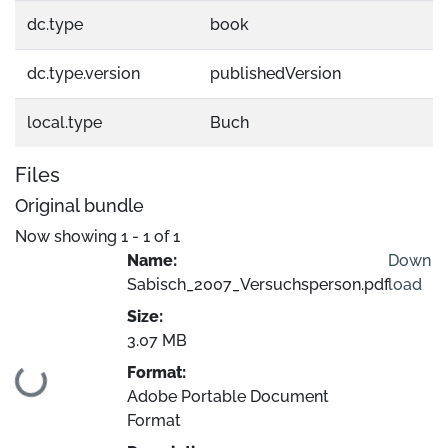
dc.type
book
dc.type.version
publishedVersion
local.type
Buch
Files
Original bundle
Now showing
1 - 1 of 1
Name:
Down
Sabisch_2007_Versuchsperson.pdf
load
Size:
3.07 MB
Format:
Loading...
Adobe Portable Document
Format