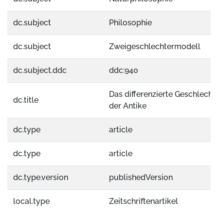
dc.subject
Philosophie
dc.subject
Zweigeschlechtermodell
dc.subject.ddc
ddc:940
Das differenzierte Geschlecht
dc.title
der Antike
dc.type
article
dc.type
article
dc.type.version
publishedVersion
local.type
Zeitschriftenartikel