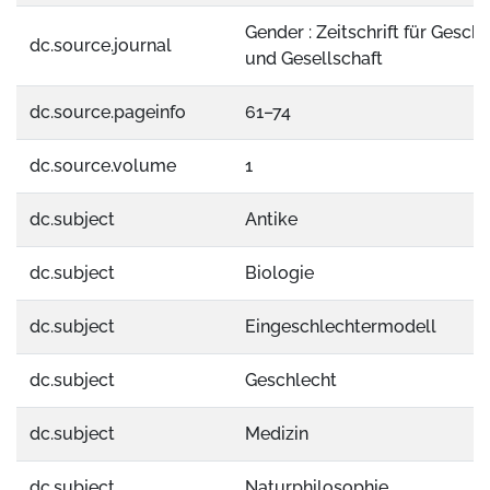
Gender : Zeitschrift für Geschl
dc.source.journal
und Gesellschaft
dc.source.pageinfo
61–74
dc.source.volume
1
dc.subject
Antike
dc.subject
Biologie
dc.subject
Eingeschlechtermodell
dc.subject
Geschlecht
dc.subject
Medizin
dc.subject
Naturphilosophie