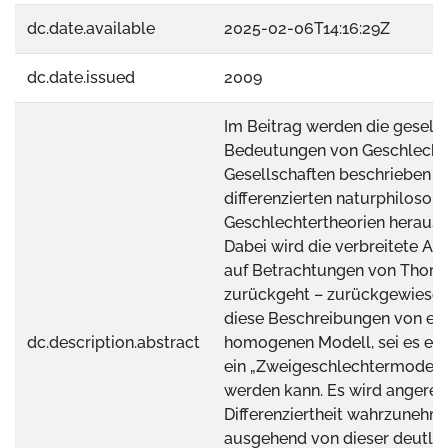
dc.date.available
2025-02-06T14:16:29Z
dc.date.issued
2009
Im Beitrag werden die gesells
Bedeutungen von Geschlecht 
Gesellschaften beschrieben u
differenzierten naturphilosop
Geschlechtertheorien herausg
Dabei wird die verbreitete A
auf Betrachtungen von Thom
zurückgeht – zurückgewiesen,
diese Beschreibungen von ei
dc.description.abstract
homogenen Modell, sei es ein 
ein „Zweigeschlechtermodell“
werden kann. Es wird angereg
Differenziertheit wahrzunehm
ausgehend von dieser deutlic