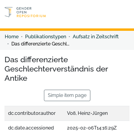
Discover content
Discover content
Home
Publikationstypen
Aufsatz in Zeitschrift
Das differenzierte Geschlechterverständnis der Antike
Das differenzierte
Geschlechterverständnis der
Antike
Simple item page
dc.contributor.author
Voß, Heinz-Jürgen
dc.date.accessioned
2025-02-06T14:16:29Z