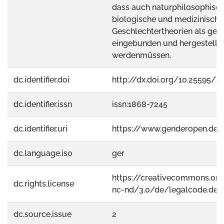
dass auch naturphilosophisc
biologische und medizinische
Geschlechtertheorien als gese
eingebunden und hergestellt 
werdenmüssen.
dc.identifier.doi
http://dx.doi.org/10.25595/2
dc.identifier.issn
issn:1868-7245
dc.identifier.uri
https://www.genderopen.de
dc.language.iso
ger
https://creativecommons.org
dc.rights.license
nc-nd/3.0/de/legalcode.de
dc.source.issue
2