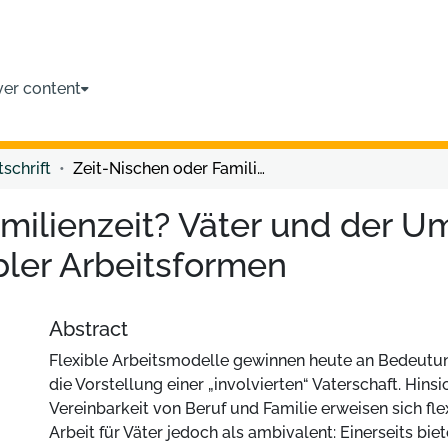
ver content
tschrift
Zeit-Nischen oder Familienzeit? Väter und der Umgang mit den Widersprüchen flexibler Arbeitsformen
amilienzeit? Väter und der 
bler Arbeitsformen
Abstract
Flexible Arbeitsmodelle gewinnen heute an Bedeutu
die Vorstellung einer „involvierten“ Vaterschaft. Hinsi
Vereinbarkeit von Beruf und Familie erweisen sich fl
Arbeit für Väter jedoch als ambivalent: Einerseits bie