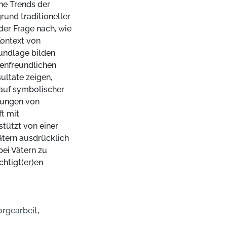
he Trends der
und traditioneller
der Frage nach, wie
Kontext von
undlage bilden
ienfreundlichen
ltate zeigen,
 auf symbolischer
llungen von
ft mit
stützt von einer
ätern ausdrücklich
bei Vätern zu
chtigt(er)en
orgearbeit
,