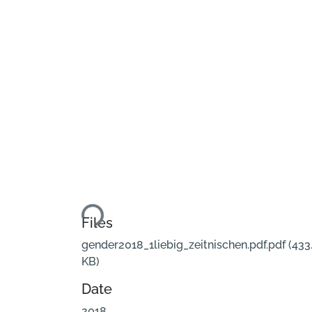
Loading...
Files
gender2018_1liebig_zeitnischen.pdf.pdf
(433
KB)
Date
2018