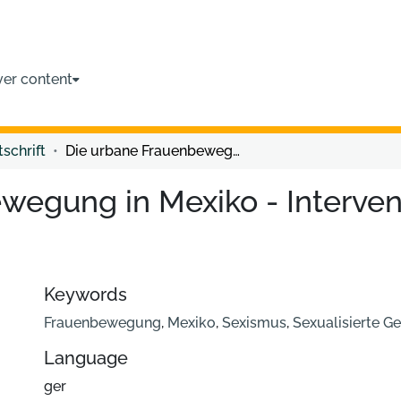
ver content
tschrift
Die urbane Frauenbewegung in Mexiko - Interventionen gegen sexistische Gewalt
wegung in Mexiko - Interve
Keywords
Frauenbewegung
,
Mexiko
,
Sexismus
,
Sexualisierte G
Language
ger