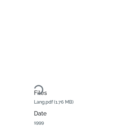
Loading...
Files
Lang.pdf
(1.76 MB)
Date
1999