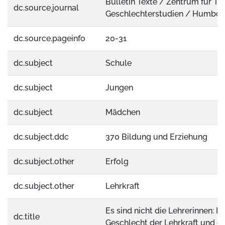
Bulletin Texte / Zentrum für Tra
dc.source.journal
Geschlechterstudien / Humboldt
dc.source.pageinfo
20-31
dc.subject
Schule
dc.subject
Jungen
dc.subject
Mädchen
dc.subject.ddc
370 Bildung und Erziehung
dc.subject.other
Erfolg
dc.subject.other
Lehrkraft
Es sind nicht die Lehrerinnen: 
dc.title
Geschlecht der Lehrkraft und d