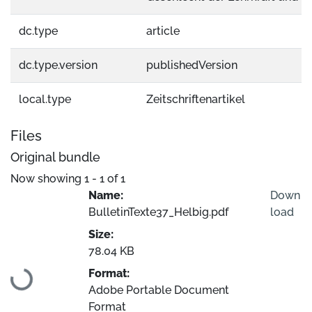
dc.type
article
dc.type.version
publishedVersion
local.type
Zeitschriftenartikel
Files
Original bundle
Now showing
1 - 1 of 1
Name:
Down
BulletinTexte37_Helbig.pdf
load
Size:
Loading...
78.04 KB
Format:
Adobe Portable Document
Format