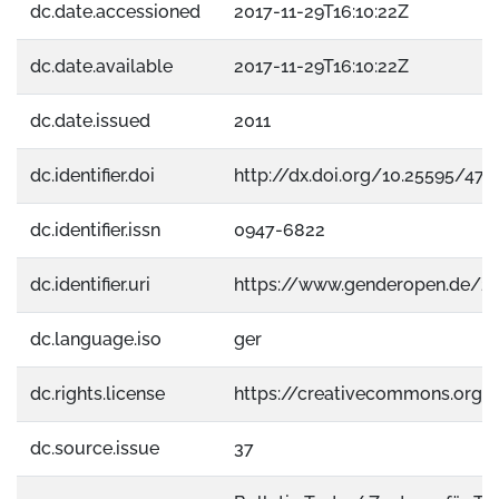
dc.date.accessioned
2017-11-29T16:10:22Z
dc.date.available
2017-11-29T16:10:22Z
dc.date.issued
2011
dc.identifier.doi
http://dx.doi.org/10.25595/47
dc.identifier.issn
0947-6822
dc.identifier.uri
https://www.genderopen.de/2
dc.language.iso
ger
dc.rights.license
https://creativecommons.org/
dc.source.issue
37