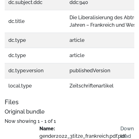
dc.subject.ddc
ddc:940
Die Liberalisierung des Abtre
dc.title
Jahren – Frankreich und West
dc.type
article
dc.type
article
dc.type.version
publishedVersion
local.type
Zeitschriftenartikel
Files
Original bundle
Now showing
1 - 1 of 1
Name:
Down
gender2022_3titze_frankreich.pdf.pdf
load