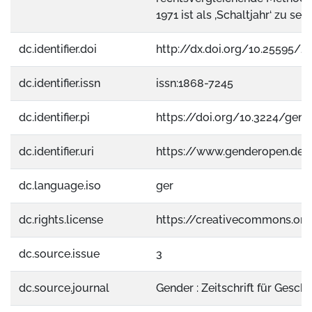
1971 ist als ‚Schaltjahr‘ zu seh
dc.identifier.doi
http://dx.doi.org/10.25595/2
dc.identifier.issn
issn:1868-7245
dc.identifier.pi
https://doi.org/10.3224/gende
dc.identifier.uri
https://www.genderopen.de
dc.language.iso
ger
dc.rights.license
https://creativecommons.org
dc.source.issue
3
dc.source.journal
Gender : Zeitschrift für Gesch