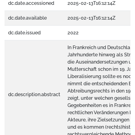
dc.date.accessioned
2025-02-13T16:12:14Z
dc.date.available
2025-02-13T16:12:14Z
dc.date.issued
2022
In Frankreich und Deutschlan
Jahrhunderte hinweg als Straft
die Auseinandersetzungen um
Mutterschaft schon im 19. Jah
Liberalisierung sollte es noch
nimmt die entscheidenden En
Abtreibungsrechts in den 1970
dc.description.abstract
zeigt, unter welchen gesellsc
Gegebenheiten es in Frankrei
rechtlichen Veränderungen ka
Akteure, ihre Zielsetzungen u
und es kommen (rechts)histo
rechtsvergleichende Methode