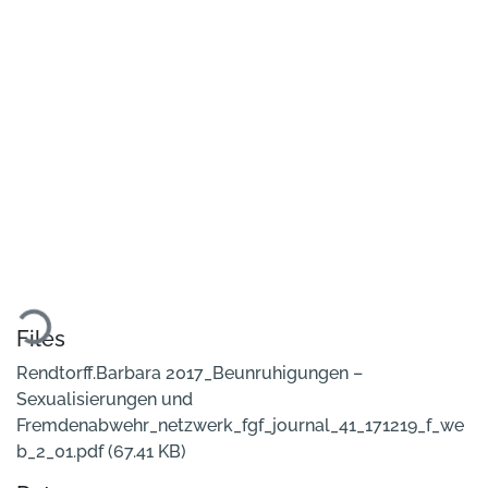
ading...
Files
Rendtorff.Barbara 2017_Beunruhigungen –
Sexualisierungen und
Fremdenabwehr_netzwerk_fgf_journal_41_171219_f_we
b_2_01.pdf
(67.41 KB)