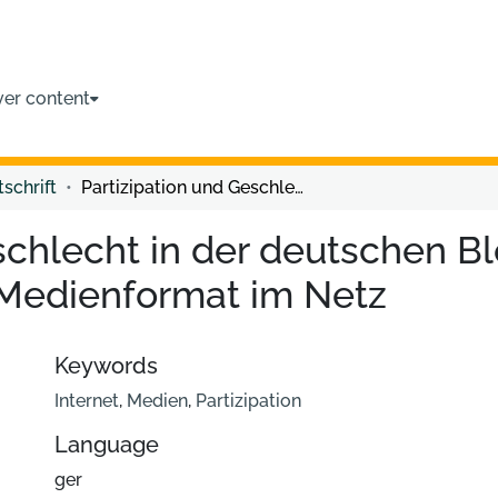
ver content
tschrift
Partizipation und Geschlecht in der deutschen Blogosphäre Weblogs: ein neues Medienformat im Netz
eschlecht in der deutschen 
Medienformat im Netz
Keywords
Internet
,
Medien
,
Partizipation
Language
ger