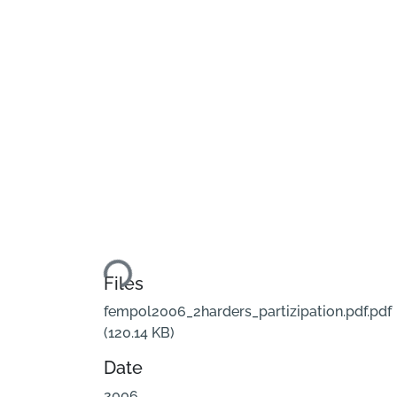
Loading...
Files
fempol2006_2harders_partizipation.pdf.pdf
(120.14 KB)
Date
2006