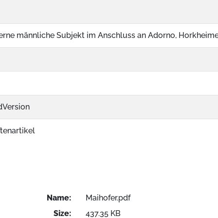
rne männliche Subjekt im Anschluss an Adorno, Horkheime
dVersion
ftenartikel
Name:
Maihofer.pdf
Size:
437.35 KB