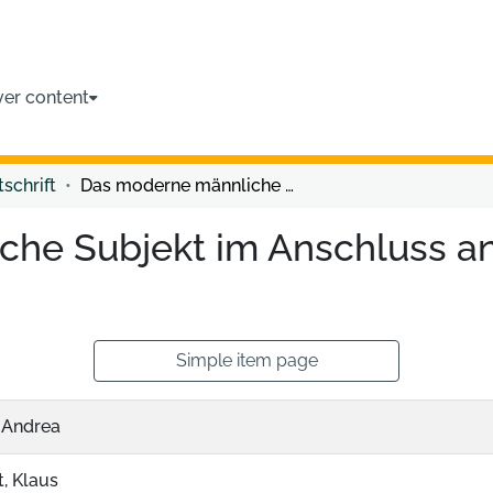
ver content
tschrift
Das moderne männliche Subjekt im Anschluss an Adorno, Horkheimer und Foucault
he Subjekt im Anschluss a
Simple item page
, Andrea
, Klaus