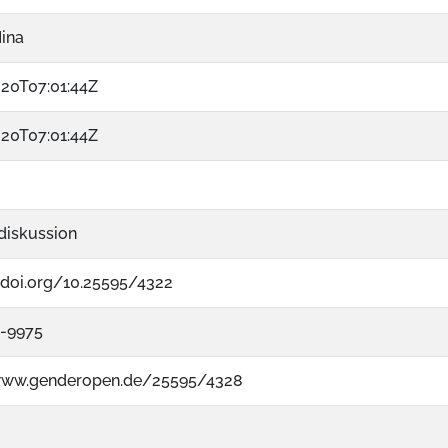
Nina
20T07:01:44Z
20T07:01:44Z
iskussion
x.doi.org/10.25595/4322
8-9975
www.genderopen.de/25595/4328