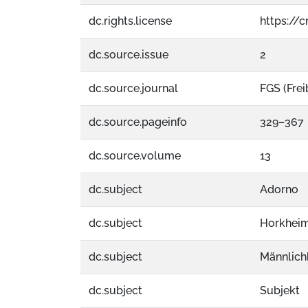
dc.rights.license
https://
dc.source.issue
2
dc.source.journal
FGS (Fre
dc.source.pageinfo
329–367
dc.source.volume
13
dc.subject
Adorno
dc.subject
Horkheim
dc.subject
Männlich
dc.subject
Subjekt