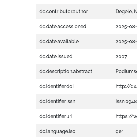
dc.contributor.author
Degele, 
dc.date.accessioned
2025-08-
dc.date.available
2025-08-
dc.date.issued
2007
dc.description.abstract
Podiumsd
dc.identifier.doi
http://d
dc.identifier.issn
issn:094
dc.identifier.uri
https://
dc.language.iso
ger