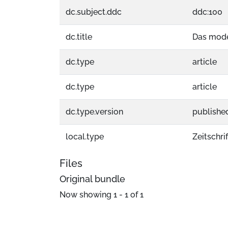
dc.subject.ddc
ddc:100
dc.title
Das mode
dc.type
article
dc.type
article
dc.type.version
publishe
local.type
Zeitschri
Files
Original bundle
Now showing
1 - 1 of 1