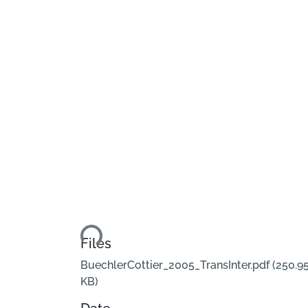
Loading...
Files
BuechlerCottier_2005_TransInter.pdf
(250.9
KB)