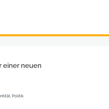
er einer neuen
ntität
,
Politik