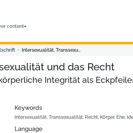
ver content
tschrift
Intersexualität, Transsexualität und das Recht
ssexualität und das Recht
örperliche Integrität als Eckpfeil
Keywords
Intersexualität
,
Transsexualität
,
Recht
,
Körper
,
Ehe
,
Ide
Language