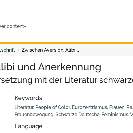
ver content
tschrift
Zwischen Aversion, Alibi und Anerkennung
Alibi und Anerkennung
setzung mit der Literatur schwarz
Keywords
Literatur
,
People of Color
,
Eurozentrismus
,
Frauen
,
Ra
Frauenbewegung
,
Schwarze Deutsche
,
Feminismus
,
W
Language