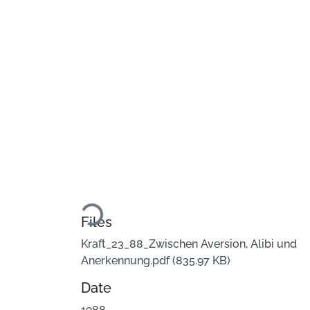
Loading...
Files
Kraft_23_88_Zwischen Aversion, Alibi und
Anerkennung.pdf
(835.97 KB)
Date
1988