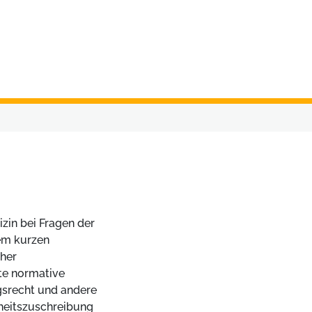
izin bei Fragen der
em kurzen
cher
te normative
gsrecht und andere
heitszuschreibung