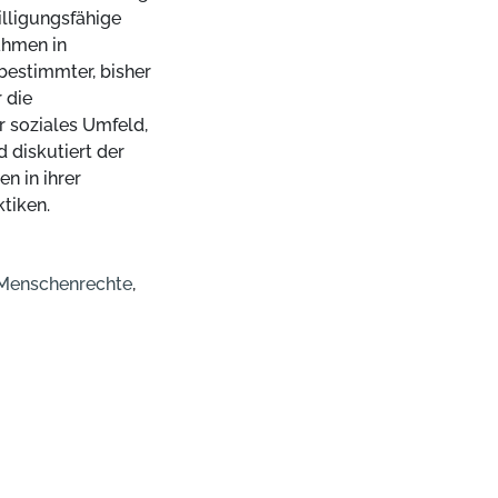
illigungsfähige
ahmen in
 bestimmter, bisher
 die
r soziales Umfeld,
 diskutiert der
n in ihrer
tiken.
Menschenrechte
,