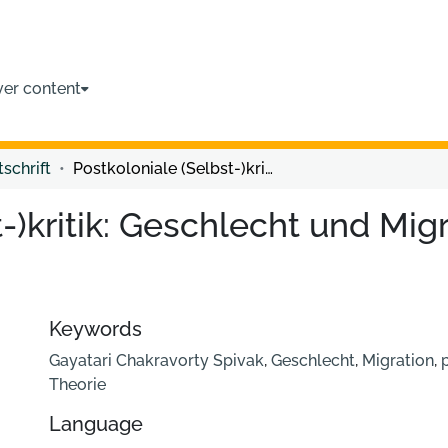
ver content
tschrift
Postkoloniale (Selbst-)kritik: Geschlecht und Migration bei Gayatri Chakravorty Spivak
-)kritik: Geschlecht und Migr
Keywords
Gayatari Chakravorty Spivak
,
Geschlecht
,
Migration
,
Theorie
Language