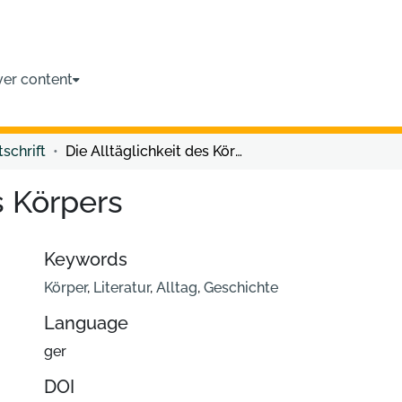
ver content
tschrift
Die Alltäglichkeit des Körpers
s Körpers
Keywords
Körper
,
Literatur
,
Alltag
,
Geschichte
Language
ger
DOI