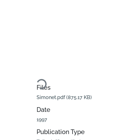
Loading...
Files
Simonet.pdf
(875.17 KB)
Date
1997
Publication Type