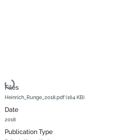
Loading...
Files
Heinrich_Runge_2018.pdf
(164 KB)
Date
2018
Publication Type