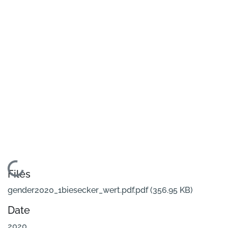
Loading...
Files
gender2020_1biesecker_wert.pdf.pdf
(356.95 KB)
Date
2020