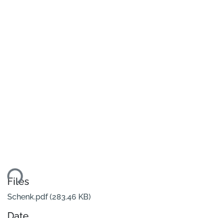
ding...
Files
Schenk.pdf
(283.46 KB)
Date