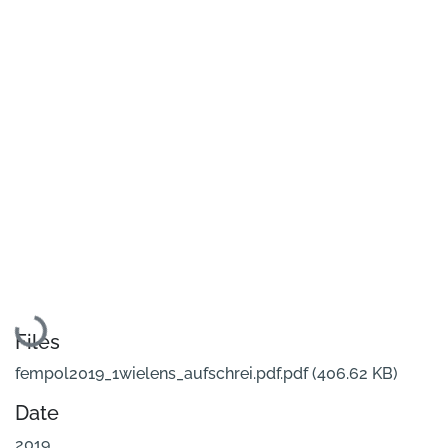
Loading...
Files
fempol2019_1wielens_aufschrei.pdf.pdf
(406.62 KB)
Date
2019