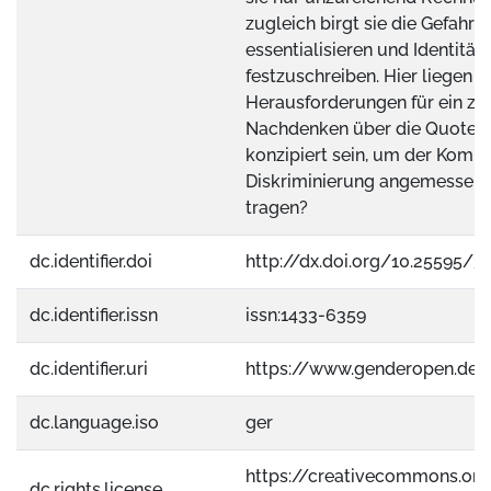
zugleich birgt sie die Gefahr z
essentialisieren und Identität
festzuschreiben. Hier liegen d
Herausforderungen für ein zu
Nachdenken über die Quote: 
konzipiert sein, um der Kompl
Diskriminierung angemessen
tragen?
dc.identifier.doi
http://dx.doi.org/10.25595/3
dc.identifier.issn
issn:1433-6359
dc.identifier.uri
https://www.genderopen.de
dc.language.iso
ger
https://creativecommons.org
dc.rights.license