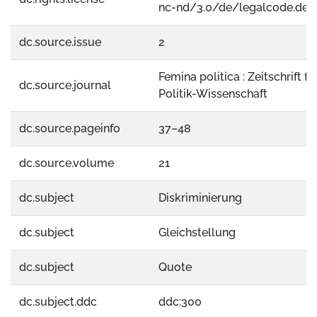
nc-nd/3.0/de/legalcode.de
dc.source.issue
2
Femina politica : Zeitschrift f
dc.source.journal
Politik-Wissenschaft
dc.source.pageinfo
37–48
dc.source.volume
21
dc.subject
Diskriminierung
dc.subject
Gleichstellung
dc.subject
Quote
dc.subject.ddc
ddc:300