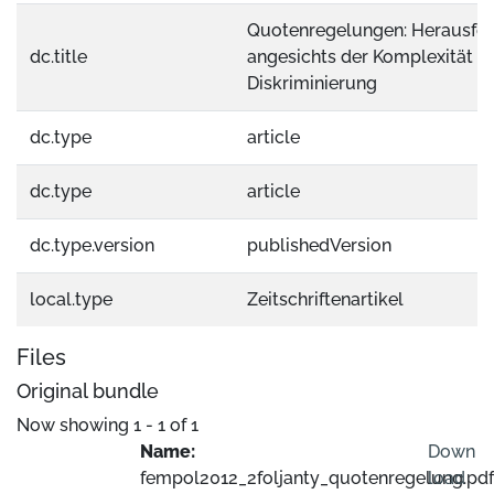
Quotenregelungen: Herausfo
dc.title
angesichts der Komplexität v
Diskriminierung
dc.type
article
dc.type
article
dc.type.version
publishedVersion
local.type
Zeitschriftenartikel
Files
Original bundle
Now showing
1 - 1 of 1
Name:
Down
fempol2012_2foljanty_quotenregelung.pdf
load