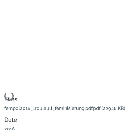
Loading...
Files
fempol2016_1roulault_feminisierung.pdf.pdf
(229.16 KB)
Date
2016