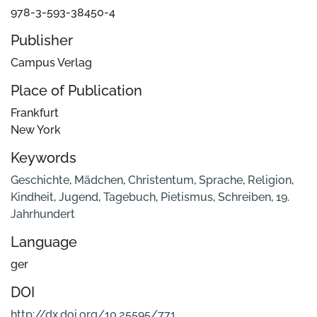
978-3-593-38450-4
Publisher
Campus Verlag
Place of Publication
Frankfurt
New York
Keywords
Geschichte
,
Mädchen
,
Christentum
,
Sprache
,
Religion
,
Kindheit
,
Jugend
,
Tagebuch
,
Pietismus
,
Schreiben
,
19.
Jahrhundert
Language
ger
DOI
http://dx.doi.org/10.25595/771