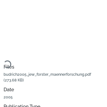
Loading...
Files
budrich2005_jew_forster_maennerforschung.pdf
(273.68 KB)
Date
2005
Publication Type