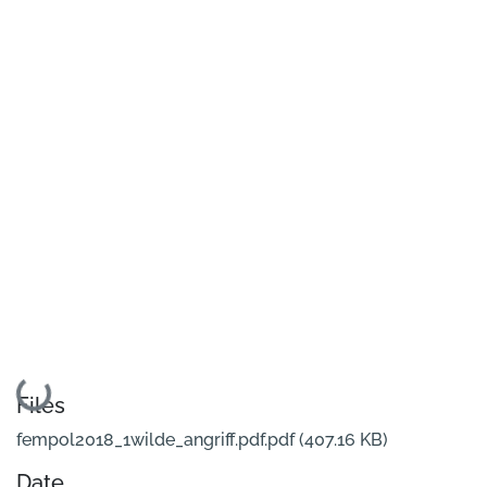
Loading...
Files
fempol2018_1wilde_angriff.pdf.pdf
(407.16 KB)
Date