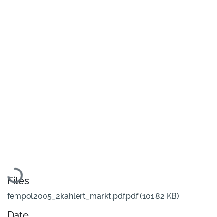
Loading...
Files
fempol2005_2kahlert_markt.pdf.pdf
(101.82 KB)
Date