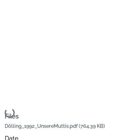
Loading...
Files
Dölling_1992_UnsereMuttis.pdf
(764.39 KB)
Date