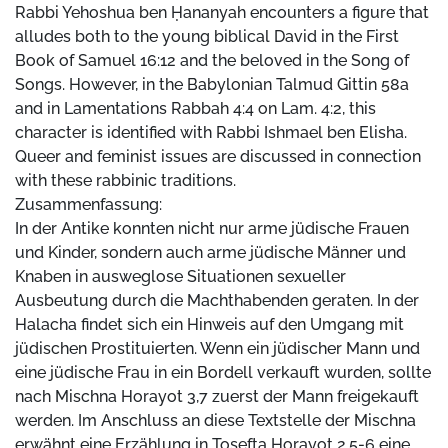
Rabbi Yehoshua ben Ḥananyah encounters a figure that
alludes both to the young biblical David in the First
Book of Samuel 16:12 and the beloved in the Song of
Songs. However, in the Babylonian Talmud Gittin 58a
and in Lamentations Rabbah 4:4 on Lam. 4:2, this
character is identified with Rabbi Ishmael ben Elisha.
Queer and feminist issues are discussed in connection
with these rabbinic traditions.
Zusammenfassung:
In der Antike konnten nicht nur arme jüdische Frauen
und Kinder, sondern auch arme jüdische Männer und
Knaben in ausweglose Situationen sexueller
Ausbeutung durch die Machthabenden geraten. In der
Halacha findet sich ein Hinweis auf den Umgang mit
jüdischen Prostituierten. Wenn ein jüdischer Mann und
eine jüdische Frau in ein Bordell verkauft wurden, sollte
nach Mischna Horayot 3,7 zuerst der Mann freigekauft
werden. Im Anschluss an diese Textstelle der Mischna
erwähnt eine Erzählung in Tosefta Horayot 2,5-6 eine